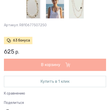
Артикул:
R810677507250
63 бонуса
625
р.
В корзину
Купить в 1 клик
К сравнению
Поделиться