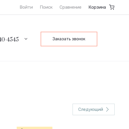
ты
Оптовые и Совместные покупки
Публичная оферт
Войти
Поиск
Сравнение
Корзина
640-4545
Заказать звонок
Следующий