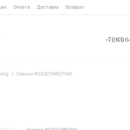
ции
Оплата
Доставка
Возврат и обмен
Контак
о
+7 (913) 
ping
/
Серьги R023274807160
Артикул:
R023274807160