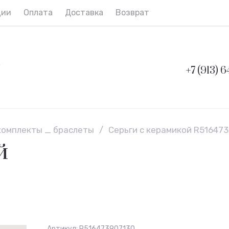
ции
Оплата
Доставка
Возврат и обмен
Контак
о
+7 (913) 
комплекты _ браслеты
/
Серьги с керамикой R51647
й
Артикул:
R516473907130