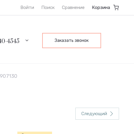
ты
Оптовые и Совместные покупки
Публичная оферт
Войти
Поиск
Сравнение
Корзина
640-4545
Заказать звонок
3907130
Следующий